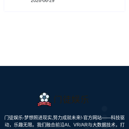
2026-06-29
门徒娱乐-梦想照进现实,努力成就未来!-官方网站——科技驱
动，乐趣无限。我们融合前沿AI、VR/AR与大数据技术，打