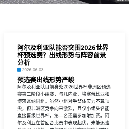
阿尔及利亚队能否突围2026世界
杯预选赛？出线形势与阵容前景
分析
2026-06-03
预选赛出线形势严峻
阿尔及利亚队目前身处2026世界杯非洲区预选
赛第二阶段小组赛，与几内亚、埃塞俄比亚和
博茨瓦纳同组。虽然小组对手整体实力不算顶
尖，但非洲区竞争向来激烈，且仅小组头名能
直接晋级世界杯，第二名还需参加附加赛。阿
尔及利亚在首回合比赛中表现起伏，未能迅速