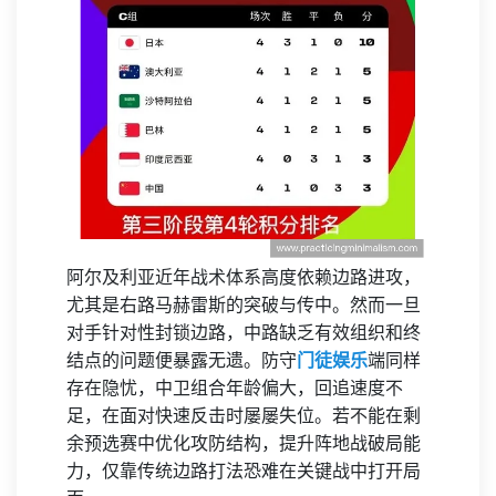
阿尔及利亚近年战术体系高度依赖边路进攻，
尤其是右路马赫雷斯的突破与传中。然而一旦
对手针对性封锁边路，中路缺乏有效组织和终
结点的问题便暴露无遗。防守
门徒娱乐
端同样
存在隐忧，中卫组合年龄偏大，回追速度不
足，在面对快速反击时屡屡失位。若不能在剩
余预选赛中优化攻防结构，提升阵地战破局能
力，仅靠传统边路打法恐难在关键战中打开局