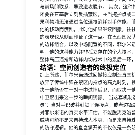
与前场的联系，导致进攻脱节。 其次，这种
还要在直塞后立刻反插禁区，充当掩护点或二
果利物浦无法通过高位逼抢消耗对手体能，
他的移动而慌乱，此时他如果继续回撤，往往
的表现也从侧面印证了这一点。在巴西国家
的边锋组合，以及中场配置的不同，菲尔米
明，他的这种能力并非孤立存在的个人技术
整体高压逼抢和边锋内切战术中的最后一环
结语：空间创造者的终极定位
综上所述，菲尔米诺通过回撤接应制造直塞机
放弃了传统中锋在禁区内抢点的高光时刻，
决于他能否在一对一中过掉后卫，而取决于
中卫跟出来这一步的瞬间犹豫。 当这套机制
灵”；当对手识破并封锁了连接点，或者边锋
对菲尔米诺的真实水平评估，不能脱离克洛
威胁可能不是来自持球人本身，而是来自持
的防守逻辑。他的直塞撕开的不仅仅是一条