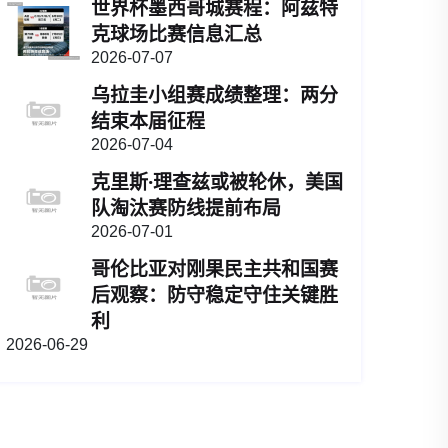
世界杯墨西哥城赛程：阿兹特
克球场比赛信息汇总
2026-07-07
乌拉圭小组赛成绩整理：两分
结束本届征程
2026-07-04
克里斯·理查兹或被轮休，美国
队淘汰赛防线提前布局
2026-07-01
哥伦比亚对刚果民主共和国赛
后观察：防守稳定守住关键胜
利
2026-06-29