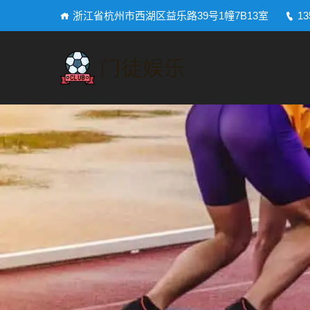
浙江省杭州市西湖区益乐路39号1幢7B13室
13