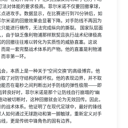
打法对体能的要求极高。菲尔米诺不仅要回撤拿球，
点进攻手。数据显示，在比赛进行到70分钟后，如
菲尔米诺的回撤效果会显著下降。对手防线不再因为
只能进行横传，无法完成纵向的撕裂。 国家队层面
队，由于缺乏像利物浦那样默契且执行战术纪律极高
诺的回撤往往难以转化为实质性的威胁直塞。这说
，而是一套完整战术体系的产物。他的直塞是利物浦
，而非第一环。
会，本质上是一种关于“空间交换”的高级博弈。他
换取了对防守结构的破坏权。他的表现边界，并不取
他能否在毫秒之间判断出对手防线的弹性极限——即
运转良好时，菲尔米诺是那个让防线自行崩塌的“幽
跑动被切断时，这种回撤就会沦为无效回传。因此，
普的战术体系。他证明了在现代足球中，最好的锋线
球人如何通过无球跑动和第一脚触球，重新定义对手
防线，更是传统中锋角色的固有边界。