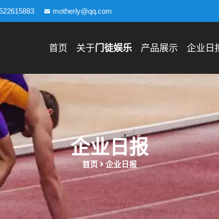
522615883
motherly@qq.com
首页
关于
门徒娱乐
产品展示
企业日
企业日报
首页
企业日报