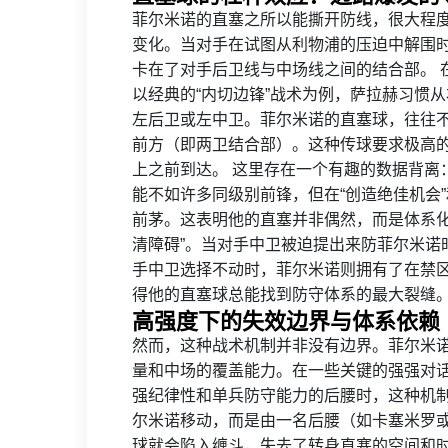
菲尔米诺的直塞之所以能撕开防线，很大程
变化。当对手在试图从利物浦的压迫中解围
卡在了对手后卫线与中场线之间的结合部。 
以经典的“内切边锋”战术为例，萨拉赫习惯
左后卫或左中卫。菲尔米诺的直塞球，往往
前方（即两卫结合部）。这种传球要求极高
上之前到达。 这里存在一个有趣的数据背离
能不如许多同级别前锋，但在“创造绝佳机会”
前茅。这表明他的直塞并非偶然，而是体系化
清障碍”。当对手中卫被迫提出来防菲尔米诺
手中卫选择不动时，菲尔米诺则拥有了在禁
得他的直塞球总能找到防守体系的最大裂缝
高强度下的失效边界与体系依赖
然而，这种战术机制并非没有边界。菲尔米
量和中场的覆盖能力。在一些关键的强强对
强纪律性和单兵防守能力的后腰时，这种机制
尔米诺移动，而是由一名后腰（如卡塞米罗
球就会陷入缠斗，失去了转身直塞的空间和