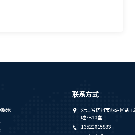
联系方式
徒娱乐
浙江省杭州市西湖区益乐路
幢7B13室
示
13522615883
报