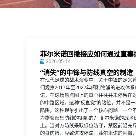
菲尔米诺回撤接应如何通过直塞
2026-05-14
“消失”的中锋与防线真空的制造
在现代足球的战术演变中，关于中锋的定义
们观察2017年至2022年间利物浦的进攻
诺，在球场热点图上的重心往往并未停留在
的中路区域。这种“反直觉”的站位，并不是
陷阱。这种现象引出了一个核心问题：一个
为撕裂密集防线的钥匙的？ 菲尔米诺的战术价
上。当对方防线采取低位防守，禁区前沿充
的身肉搏，导致进攻停滞。菲尔米诺的回撤，