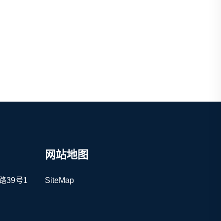
网站地图
39号1
SiteMap