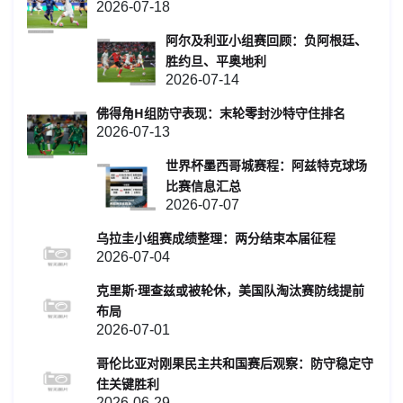
2026-07-18
阿尔及利亚小组赛回顾：负阿根廷、
胜约旦、平奥地利
2026-07-14
佛得角H组防守表现：末轮零封沙特守住排名
2026-07-13
世界杯墨西哥城赛程：阿兹特克球场
比赛信息汇总
2026-07-07
乌拉圭小组赛成绩整理：两分结束本届征程
2026-07-04
克里斯·理查兹或被轮休，美国队淘汰赛防线提前
布局
2026-07-01
哥伦比亚对刚果民主共和国赛后观察：防守稳定守
住关键胜利
2026-06-29