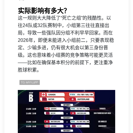
实际影响有多大？
这一规则大大降低了“死亡之组”的残酷性。以
往24队或32队赛制中，小组第三往往直接出
局，导致一些强队因分组不利早早回家。而在
2026年，即便未能进入小组前二，只要表现稳
定、少输多进，仍有很大机会以第三身份晋
级。这也意味着小组赛的竞争策略可能更灵活
——比如在确保基本积分的前提下，更注重净
胜球积累。