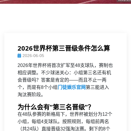
2026世界杯第三晋级条件怎么算
2026-06-05
2026年世界杯将首次扩军至48支球队，赛制也
相应调整。不少球迷关心：小组第三名还有机
会晋级吗？答案是肯定的——而且不止一两
个，而是有8个小组
门徒娱乐官网
第三能进入
淘汰赛阶段。
为什么会有“第三名晋级”？
在48队参赛的新格局下，世界杯被划分为12个
小组，每组4支球队。按照规则，每组前两名
（共24队）直接晋级32强淘汰赛。剩下的8个