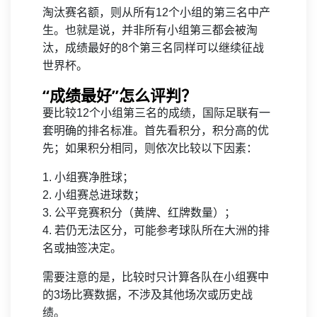
淘汰赛名额，则从所有12个小组的第三名中产
生。也就是说，并非所有小组第三都会被淘
汰，成绩最好的8个第三名同样可以继续征战
世界杯。
“成绩最好”怎么评判？
要比较12个小组第三名的成绩，国际足联有一
套明确的排名标准。首先看积分，积分高的优
先；如果积分相同，则依次比较以下因素：
1. 小组赛净胜球；
2. 小组赛总进球数；
3. 公平竞赛积分（黄牌、红牌数量）；
4. 若仍无法区分，可能参考球队所在大洲的排
名或抽签决定。
需要注意的是，比较时只计算各队在小组赛中
的3场比赛数据，不涉及其他场次或历史战
绩。