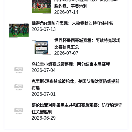
胜约旦、平奥地利
2026-07-14
佛得角H组防守表现：末轮零封沙特守住排名
2026-07-13
世界杯墨西哥城赛程：阿兹特克球场
比赛信息汇总
2026-07-07
乌拉圭小组赛成绩整理：两分结束本届征程
2026-07-04
克里斯·理查兹或被轮休，美国队淘汰赛防线提前
布局
2026-07-01
哥伦比亚对刚果民主共和国赛后观察：防守稳定守
住关键胜利
2026-06-29