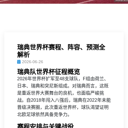
瑞典世界杯赛程、阵容、预测全
解析
2026-06-26
瑞典队世界杯征程概览
2026年世界杯扩军至48支球队，F组由荷兰、
日本、瑞典和突尼斯组成。对瑞典而言，这既
是重返世界大赛舞台的良机，也面临严峻挑
战。自2018年闯入八强后，瑞典在2022年未能
晋级决赛圈，此次重返世界杯，球队渴望证明
北欧足球依然具备竞争力。
赛程安排与关键战役