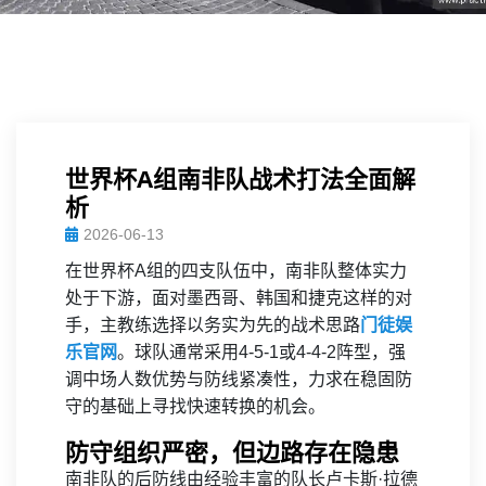
世界杯A组南非队战术打法全面解
析
2026-06-13
在世界杯A组的四支队伍中，南非队整体实力
处于下游，面对墨西哥、韩国和捷克这样的对
手，主教练选择以务实为先的战术思路
门徒娱
乐官网
。球队通常采用4-5-1或4-4-2阵型，强
调中场人数优势与防线紧凑性，力求在稳固防
守的基础上寻找快速转换的机会。
防守组织严密，但边路存在隐患
南非队的后防线由经验丰富的队长卢卡斯·拉德