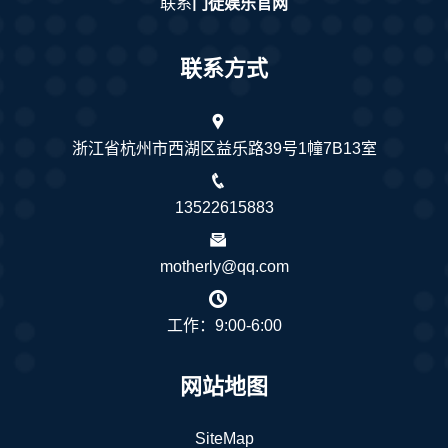
联系
门徒娱乐官网
联系方式
浙江省杭州市西湖区益乐路39号1幢7B13室
13522615883
motherly@qq.com
工作：9:00-6:00
网站地图
SiteMap