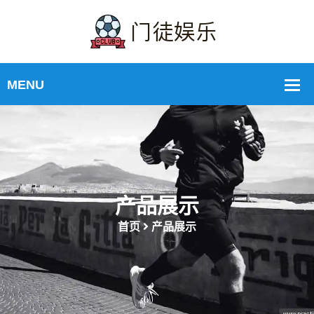
产品展示
首页
产品展示