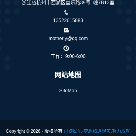
浙江省杭州市西湖区益乐路39号1幢7B13室
13522615883
motherly@qq.com
工作：9:00-6:00
网站地图
SiteMap
Copyright © 2026 - 版权所有
门徒娱乐-梦想照进现实,努力成就