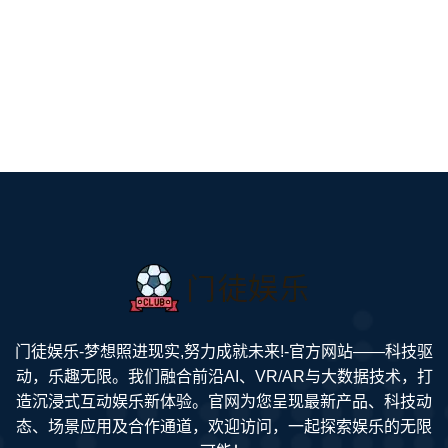
门徒娱乐-梦想照进现实,努力成就未来!-官方网站——科技驱
动，乐趣无限。我们融合前沿AI、VR/AR与大数据技术，打
造沉浸式互动娱乐新体验。官网为您呈现最新产品、科技动
态、场景应用及合作通道，欢迎访问，一起探索娱乐的无限